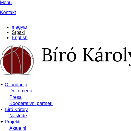
Skip
Menü
to
Kontakt
main
content
magyar
Srpski
English
O fondaciji
Main
Dokumenti
Presa
navigation
Kooperativni partneri
Bíró Károly
Nasleđe
Projekti
Aktuelni