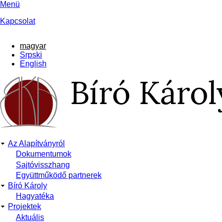
Ugrás
Menü
a
Kapcsolat
tartalomra
magyar
Srpski
English
Az Alapítványról
Main
Dokumentumok
Sajtóvisszhang
navigation
Együttműködő partnerek
Bíró Károly
Hagyatéka
Projektek
Aktuális