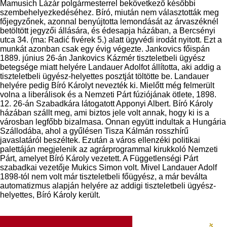
Mamusich Lázár polgármesterrel bekövetkező későbbi
szembehelyezkedéséhez. Bíró, miután nem választották meg
főjegyzőnek, azonnal benyújtotta lemondását az árvaszéknél
betöltött jegyzői állására, és édesapja házában, a Bercsényi
utca 34. (ma: Radić fivérek 5.) alatt ügyvédi irodát nyitott. Ezt a
munkát azonban csak egy évig végezte. Jankovics főispán
1889. június 26-án Jankovics Kázmér tiszteletbeli ügyész
betegsége miatt helyére Landauer Adolfot állította, aki addig a
tiszteletbeli ügyész-helyettes posztját töltötte be. Landauer
helyére pedig Bíró Károlyt nevezték ki. Mielőtt még felmerült
volna a liberálisok és a Nemzeti Párt fúziójának ötlete, 1898.
12. 26-án Szabadkára látogatott Apponyi Albert. Bíró Károly
házában szállt meg, ami biztos jele volt annak, hogy ki is a
városban legfőbb bizalmasa. Onnan együtt indultak a Hungária
Szállodába, ahol a gyűlésen Tisza Kálmán rosszhírű
javaslatáról beszéltek. Ezután a város ellenzéki politikai
palettáján megjelenik az agrárprogrammal kirukkoló Nemzeti
Párt, amelyet Bíró Károly vezetett. A Függetlenségi Párt
szabadkai vezetője Mukics Simon volt. Mivel Landauer Adolf
1898-tól nem volt már tiszteletbeli főügyész, a már beválta
automatizmus alapján helyére az addigi tiszteletbeli ügyész-
helyettes, Bíró Károly került.