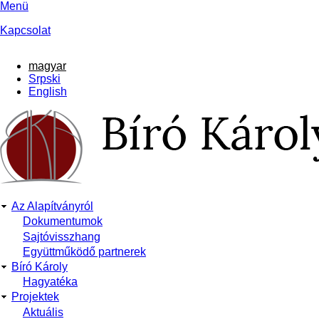
Ugrás
Menü
a
Kapcsolat
tartalomra
magyar
Srpski
English
Az Alapítványról
Main
Dokumentumok
Sajtóvisszhang
navigation
Együttműködő partnerek
Bíró Károly
Hagyatéka
Projektek
Aktuális